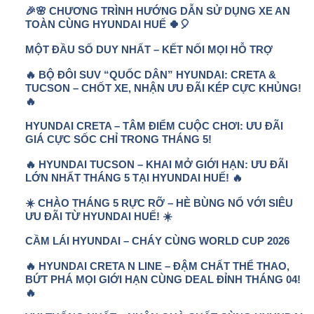
🎉🌸 CHƯƠNG TRÌNH HƯỚNG DẪN SỬ DỤNG XE AN
TOÀN CÙNG HYUNDAI HUẾ 🍀🎈
MỘT ĐẦU SỐ DUY NHẤT – KẾT NỐI MỌI HỖ TRỢ
🔥 BỘ ĐÔI SUV “QUỐC DÂN” HYUNDAI: CRETA &
TUCSON – CHỐT XE, NHẬN ƯU ĐÃI KÉP CỰC KHỦNG!
🔥
HYUNDAI CRETA – TÂM ĐIỂM CUỘC CHƠI: ƯU ĐÃI
GIÁ CỰC SỐC CHỈ TRONG THÁNG 5!
🔥 HYUNDAI TUCSON – KHAI MỞ GIỚI HẠN: ƯU ĐÃI
LỚN NHẤT THÁNG 5 TẠI HYUNDAI HUẾ! 🔥
☀️ CHÀO THÁNG 5 RỰC RỠ – HÈ BÙNG NỔ VỚI SIÊU
ƯU ĐÃI TỪ HYUNDAI HUẾ! ☀️
CẦM LÁI HYUNDAI – CHÁY CÙNG WORLD CUP 2026
🔥 HYUNDAI CRETA N LINE – ĐẬM CHẤT THỂ THAO,
BỨT PHÁ MỌI GIỚI HẠN CÙNG DEAL ĐỈNH THÁNG 04!
🔥