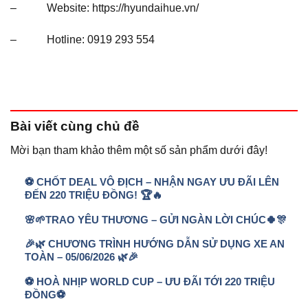
– Website: https://hyundaihue.vn/
– Hotline: 0919 293 554
Bài viết
cùng chủ đề
Mời bạn tham khảo thêm một số sản phẩm dưới đây!
⚽ CHỐT DEAL VÔ ĐỊCH – NHẬN NGAY ƯU ĐÃI LÊN
ĐẾN 220 TRIỆU ĐỒNG! 🏆🔥
🌸🌱TRAO YÊU THƯƠNG – GỬI NGÀN LỜI CHÚC🍀🎊
🎉🌿 CHƯƠNG TRÌNH HƯỚNG DẪN SỬ DỤNG XE AN
TOÀN – 05/06/2026 🌿🎉
⚽ HOÀ NHỊP WORLD CUP – ƯU ĐÃI TỚI 220 TRIỆU
ĐỒNG⚽