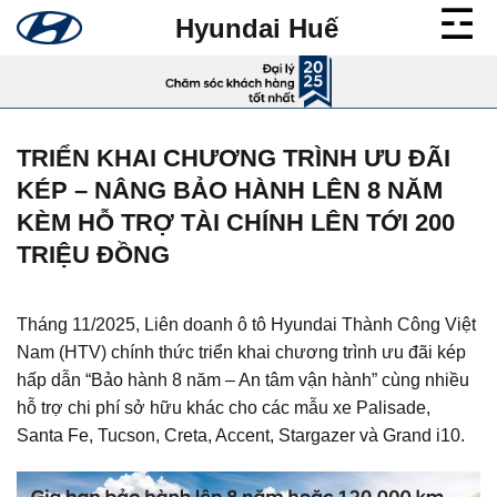
Bỏ
Hyundai Huế
qua
nội
dung
TRIỂN KHAI CHƯƠNG TRÌNH ƯU ĐÃI
KÉP – NÂNG BẢO HÀNH LÊN 8 NĂM
KÈM HỖ TRỢ TÀI CHÍNH LÊN TỚI 200
TRIỆU ĐỒNG
Tháng 11/2025, Liên doanh ô tô Hyundai Thành Công Việt
Nam (HTV) chính thức triển khai chương trình ưu đãi kép
hấp dẫn “Bảo hành 8 năm – An tâm vận hành” cùng nhiều
hỗ trợ chi phí sở hữu khác cho các mẫu xe Palisade,
Santa Fe, Tucson, Creta, Accent, Stargazer và Grand i10.