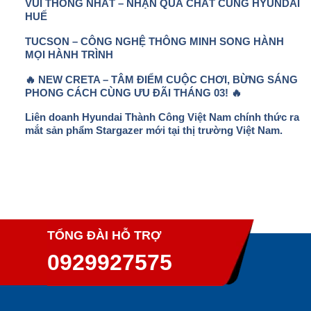
VUI THỐNG NHẤT – NHẬN QUÀ CHẤT CÙNG HYUNDAI
HUẾ
TUCSON – CÔNG NGHỆ THÔNG MINH SONG HÀNH
MỌI HÀNH TRÌNH
🔥 NEW CRETA – TÂM ĐIỂM CUỘC CHƠI, BỪNG SÁNG
PHONG CÁCH CÙNG ƯU ĐÃI THÁNG 03! 🔥
Liên doanh Hyundai Thành Công Việt Nam chính thức ra
mắt sản phẩm Stargazer mới tại thị trường Việt Nam.
TỔNG ĐÀI HỖ TRỢ
0929927575