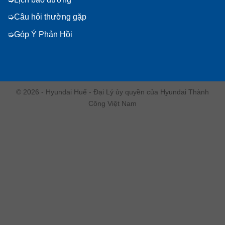
Câu hỏi thường gặp
Góp Ý Phản Hồi
© 2026 - Hyundai Huế - Đại Lý ủy quyền của Hyundai Thành
Công Việt Nam