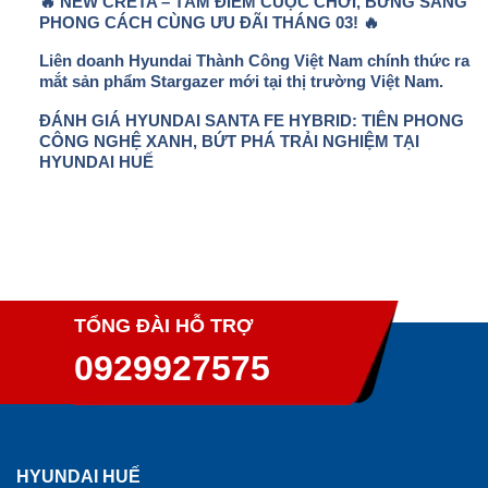
🔥 NEW CRETA – TÂM ĐIỂM CUỘC CHƠI, BỪNG SÁNG
PHONG CÁCH CÙNG ƯU ĐÃI THÁNG 03! 🔥
Liên doanh Hyundai Thành Công Việt Nam chính thức ra
mắt sản phẩm Stargazer mới tại thị trường Việt Nam.
ĐÁNH GIÁ HYUNDAI SANTA FE HYBRID: TIÊN PHONG
CÔNG NGHỆ XANH, BỨT PHÁ TRẢI NGHIỆM TẠI
HYUNDAI HUẾ
TỔNG ĐÀI HỖ TRỢ
0929927575
HYUNDAI HUẾ