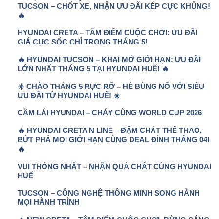
TUCSON – CHỐT XE, NHẬN ƯU ĐÃI KÉP CỰC KHỦNG!
🔥
HYUNDAI CRETA – TÂM ĐIỂM CUỘC CHƠI: ƯU ĐÃI
GIÁ CỰC SỐC CHỈ TRONG THÁNG 5!
🔥 HYUNDAI TUCSON – KHAI MỞ GIỚI HẠN: ƯU ĐÃI
LỚN NHẤT THÁNG 5 TẠI HYUNDAI HUẾ! 🔥
☀️ CHÀO THÁNG 5 RỰC RỠ – HÈ BÙNG NỔ VỚI SIÊU
ƯU ĐÃI TỪ HYUNDAI HUẾ! ☀️
CẦM LÁI HYUNDAI – CHÁY CÙNG WORLD CUP 2026
🔥 HYUNDAI CRETA N LINE – ĐẬM CHẤT THỂ THAO,
BỨT PHÁ MỌI GIỚI HẠN CÙNG DEAL ĐỈNH THÁNG 04!
🔥
VUI THỐNG NHẤT – NHẬN QUÀ CHẤT CÙNG HYUNDAI
HUẾ
TUCSON – CÔNG NGHỆ THÔNG MINH SONG HÀNH
MỌI HÀNH TRÌNH