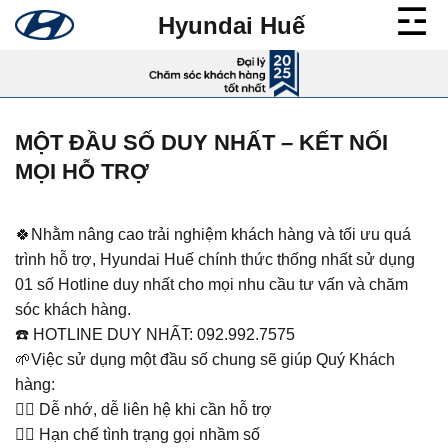
Bỏ
Hyundai Huế
qua
nội
dung
MỘT ĐẦU SỐ DUY NHẤT – KẾT NỐI
MỌI HỖ TRỢ
🍀Nhằm nâng cao trải nghiệm khách hàng và tối ưu quá
trình hỗ trợ, Hyundai Huế chính thức thống nhất sử dụng
01 số Hotline duy nhất cho mọi nhu cầu tư vấn và chăm
sóc khách hàng.
☎️ HOTLINE DUY NHẤT: 092.992.7575
🌱Việc sử dụng một đầu số chung sẽ giúp Quý Khách
hàng:
👉🏼 Dễ nhớ, dễ liên hệ khi cần hỗ trợ
👉🏼 Hạn chế tình trạng gọi nhầm số