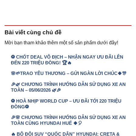
Bài viết
cùng chủ đề
Mời bạn tham khảo thêm một số sản phẩm dưới đây!
⚽ CHỐT DEAL VÔ ĐỊCH – NHẬN NGAY ƯU ĐÃI LÊN
ĐẾN 220 TRIỆU ĐỒNG! 🏆🔥
🌸🌱TRAO YÊU THƯƠNG – GỬI NGÀN LỜI CHÚC🍀🎊
🎉🌿 CHƯƠNG TRÌNH HƯỚNG DẪN SỬ DỤNG XE AN
TOÀN – 05/06/2026 🌿🎉
⚽ HOÀ NHỊP WORLD CUP – ƯU ĐÃI TỚI 220 TRIỆU
ĐỒNG⚽
🎉🌸 CHƯƠNG TRÌNH HƯỚNG DẪN SỬ DỤNG XE AN
TOÀN CÙNG HYUNDAI HUẾ 🍀🎈
🔥 BỘ ĐÔI SUV “QUỐC DÂN” HYUNDAI: CRETA &