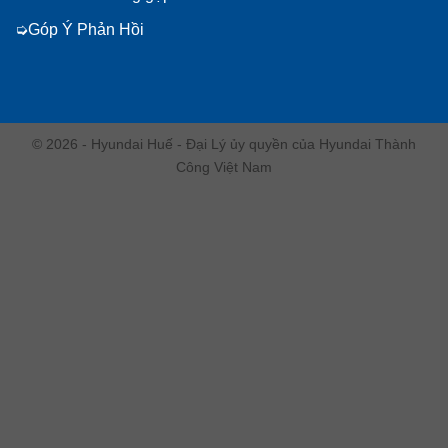
Góp Ý Phản Hồi
© 2026 - Hyundai Huế - Đại Lý ủy quyền của Hyundai Thành
Công Việt Nam