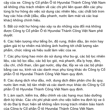
cậy của xe. Công ty Cổ phần Ô tô Hyundai Thành Công Việt Nam
sẽ không chịu trách nhiệm về các chi phí liên quan đến các phụ
tùng bị hư hỏng do việc sử dụng các nhiên liệu, các chất bôi trơn
hay các hóa chất (dầu, dầu phanh, nước làm mát và các loại
khác) không chính hiệu.
5. Bất cứ một hư hỏng nào xảy ra do những sửa đổi mà không
được Công ty Cổ phần Ô tô Hyundai Thành Công Việt Nam phê
duyệt.
6. Các hiện tượng như tiếng ồn, độ rung, thấm dầu, ăn mòn hay
giảm giá trị tự nhiên mà không ảnh hưởng tới chất lượng sản
phẩm, chức năng và hiệu suất làm việc của xe.
7. Các phụ tùng hao mòn do sử dụng như bu-gi, các bộ lọc nhiên
liệu, các bộ lọc dầu, các bộ lọc gió, má phanh, đĩa ly hợp, đèn,
cầu chì, chổi than, cần gạt nước, dây đai, lốp xe và các bộ phận
bằng cao su, kính và các danh mục phụ tùng khác do Công ty Cổ
phần Ô tô Hyundai Thành Công Việt Nam quy định.
8. Các dung dịch như dầu, mỡ, dung dịch điện phân cho ắc quy,
nước làm mát, bộ tản nhiệt và các danh mục khác do Công ty Cổ
phần Ô tô Hyundai Thành Công Việt Nam quy định.
9. L àm sạch, kiểm tra, điều chỉnh và các hạng mục bảo dưỡng
định kỳ khác. Các chi phí phát sinh cho việc kiểm tra định kỳ xe ô
tô do Đại lý thực hiện sẽ không nằm trong trách nhiệm bảo hành
của Công ty Cổ phần Ô tô Hyundai Thành Công Việt Nam.