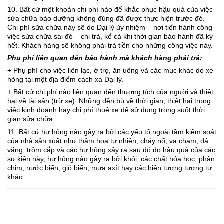
10. Bất cứ một khoản chi phí nào để khắc phục hậu quả của việc
sửa chữa bảo dưỡng không đúng đã được thực hiện trước đó.
Chi phí sữa chữa này sẽ do Đại lý ủy nhiệm – nơi tiến hành công
việc sửa chữa sai đó – chi trả, kể cả khi thời gian bảo hành đã ký
hết. Khách hàng sẽ không phải trả tiền cho những công việc này.
Phụ phí liên quan đến bảo hành mà khách hàng phải trả:
+ Phụ phí cho việc liên lạc, ở trọ, ăn uống và các mục khác do xe
hỏng tại một địa điểm cách xa Đại lý.
+ Bất cứ chi phí nào liên quan đến thương tích của người và thiệt
hại về tài sản (trừ xe). Những đền bù về thời gian, thiệt hại trong
việc kinh doanh hay chi phí thuê xe để sử dụng trong suốt thời
gian sửa chữa.
11. Bất cứ hư hỏng nào gây ra bởi các yếu tố ngoài tầm kiểm soát
của nhà sản xuất như thảm họa tự nhiên, cháy nổ, va chạm, đá
văng, trộm cắp và các hư hỏng xảy ra sau đó do hậu quả của các
sự kiện này, hư hỏng nào gây ra bởi khói, các chất hóa học, phân
chim, nước biển, gió biển, mưa axít hay các hiện tượng tương tự
khác.