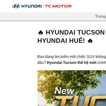
Bỏ
qua
nội
Trang
dung
🔥 HYUNDAI TUCSON 
HYUNDAI HUẾ! 🔥
Bạn đang tìm kiếm một chiếc SUV không 
đầu?
Hyundai Tucson thế hệ mới
chính