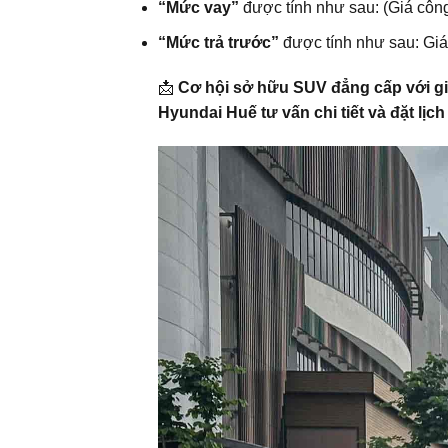
“Mức vay”
được tính như sau: (Giá côn
“Mức trả trước”
được tính như sau: Gi
📩
Cơ hội sở hữu SUV đẳng cấp với giá
Hyundai Huế tư vấn chi tiết và đặt lịc