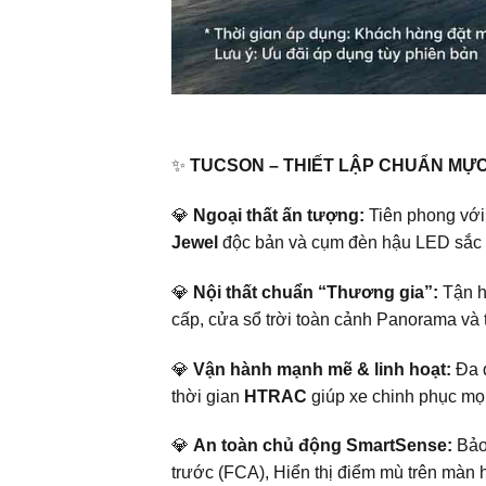
✨
TUCSON – THIẾT LẬP CHUẨN MỰC 
💎
Ngoại thất ấn tượng:
Tiên phong với
Jewel
độc bản và cụm đèn hậu LED sắc s
💎
Nội thất chuẩn “Thương gia”:
Tận h
cấp, cửa sổ trời toàn cảnh Panorama và 
💎
Vận hành mạnh mẽ & linh hoạt:
Đa d
thời gian
HTRAC
giúp xe chinh phục mọ
💎
An toàn chủ động SmartSense:
Bảo 
trước (FCA), Hiển thị điểm mù trên màn 