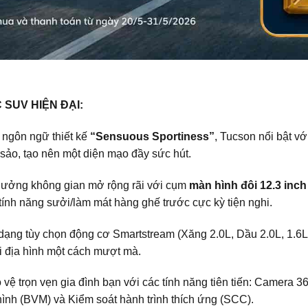
SUV HIỆN ĐẠI:
 ngôn ngữ thiết kế
“Sensuous Sportiness”
, Tucson nổi bật v
ảo, tạo nên một diện mạo đầy sức hút.
ưởng không gian mở rộng rãi với cụm
màn hình đôi 12.3 inch
tính năng sưởi/làm mát hàng ghế trước cực kỳ tiện nghi.
ạng tùy chọn động cơ Smartstream (Xăng 2.0L, Dầu 2.0L, 1.6L
i địa hình một cách mượt mà.
vệ trọn vẹn gia đình bạn với các tính năng tiên tiến: Camera 3
hình (BVM) và Kiểm soát hành trình thích ứng (SCC).