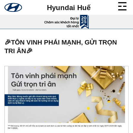
Bỏ
Hyundai Huế
qua
nội
dung
🎉TÔN VINH PHÁI MẠNH, GỬI TRỌN
TRI ÂN🎉