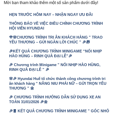
Mời bạn tham khảo thêm một số sản phẩm dưới đây!
HẸN TRƯỚC HÔM NAY – NHẬN NGAY ƯU ĐÃI
THÔNG BÁO VỀ VIỆC ĐIỀU CHỈNH CHƯƠNG TRÌNH
HỘI VIÊN HYUNDAI
🌹🌸CHƯƠNG TRÌNH TRI ÂN KHÁCH HÀNG ” TRAO
YÊU THƯƠNG – GỬI NGÀN LỜI CHÚC ” 🎉🎁
🎉KẾT QUẢ CHƯƠNG TRÌNH MINIGAME “NỐI NHỊP
HÀO HÙNG – RINH QUÀ ĐẠI LỄ”🎉
🎉 Chương trình Minigame ” NỐI NHỊP HÀO HÙNG,
RINH QUÀ ĐẠI LỄ ” 🎉
🌸🎉 Hyundai Huế tổ chức thành công chương trình tri
ân khách hàng “ NÂNG NIU PHÁI NỮ – GỬI TRỌN YÊU
THƯƠNG ” 🌼
🎉 CHƯƠNG TRÌNH HƯỚNG DẪN SỬ DỤNG XE AN
TOÀN 31/01/2026 🎉🌼
🎉🧧 KẾT QUẢ CHƯƠNG TRÌNH MINIGAME ” GÓC NHỎ