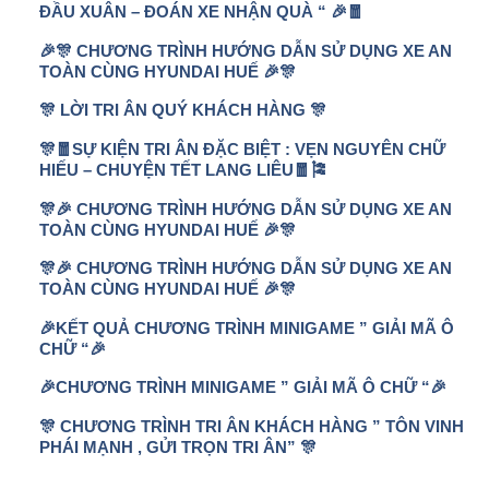
ĐẦU XUÂN – ĐOÁN XE NHẬN QUÀ “ 🎉🧧
🎉🎊 CHƯƠNG TRÌNH HƯỚNG DẪN SỬ DỤNG XE AN
TOÀN CÙNG HYUNDAI HUẾ 🎉🎊
🎊 LỜI TRI ÂN QUÝ KHÁCH HÀNG 🎊
🎊🧧SỰ KIỆN TRI ÂN ĐẶC BIỆT : VẸN NGUYÊN CHỮ
HIẾU – CHUYỆN TẾT LANG LIÊU🧧🎏
🎊🎉 CHƯƠNG TRÌNH HƯỚNG DẪN SỬ DỤNG XE AN
TOÀN CÙNG HYUNDAI HUẾ 🎉🎊
🎊🎉 CHƯƠNG TRÌNH HƯỚNG DẪN SỬ DỤNG XE AN
TOÀN CÙNG HYUNDAI HUẾ 🎉🎊
🎉KẾT QUẢ CHƯƠNG TRÌNH MINIGAME ” GIẢI MÃ Ô
CHỮ “🎉
🎉CHƯƠNG TRÌNH MINIGAME ” GIẢI MÃ Ô CHỮ “🎉
🎊 CHƯƠNG TRÌNH TRI ÂN KHÁCH HÀNG ” TÔN VINH
PHÁI MẠNH , GỬI TRỌN TRI ÂN” 🎊