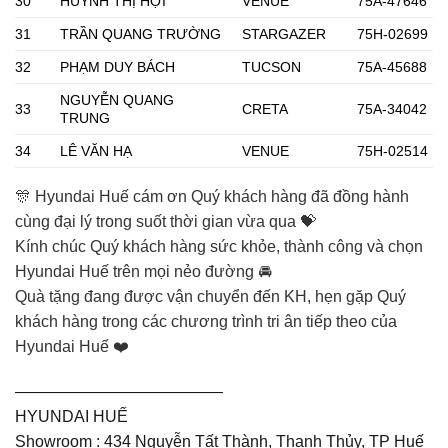
30
HUỲNH THỊ HỢI
VENUE
75A-47646
31
TRẦN QUANG TRƯỜNG
STARGAZER
75H-02699
32
PHẠM DUY BÁCH
TUCSON
75A-45688
NGUYỄN QUANG
33
CRETA
75A-34042
TRUNG
34
LÊ VĂN HẠ
VENUE
75H-02514
🎊 Hyundai Huế cám ơn Quý khách hàng đã đồng hành
cùng đại lý trong suốt thời gian vừa qua 💝
Kính chúc Quý khách hàng sức khỏe, thành công và chọn
Hyundai Huế trên mọi nẻo đường 🚘
Quà tặng đang được vận chuyển đến KH, hẹn gặp Quý
khách hàng trong các chương trình tri ân tiếp theo của
Hyundai Huế ❤️
—————————————
HYUNDAI HUẾ
Showroom : 434 Nguyễn Tất Thành, Thanh Thủy, TP Huế