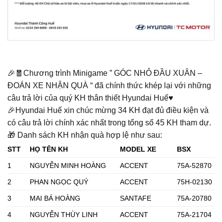
🎉🧧Chương trình Minigame ” GÓC NHỎ ĐẦU XUÂN –
ĐOÁN XE NHẬN QUÀ “ đã chính thức khép lại với những
câu trả lời của quý KH thân thiết Hyundai Huế♥️
🎉Hyundai Huế xin chúc mừng 34 KH đạt đủ điều kiện và
có câu trả lời chính xác nhất trong tổng số 45 KH tham dự.
🎁 Danh sách KH nhận quà hợp lệ như sau:
STT
HỌ TÊN KH
MODEL XE
BSX
1
NGUYỄN MINH HOÀNG
ACCENT
75A-52870
2
PHAN NGỌC QUÝ
ACCENT
75H-02130
3
MAI BÁ HOÀNG
SANTAFE
75A-20780
4
NGUYỄN THÙY LINH
ACCENT
75A-21704