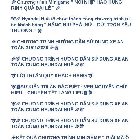
🎉 Chương trình Minigame ” NỐI NHỊP HÀO HÙNG,
RINH QUÀ ĐẠI LỄ ” 🎉
🌸🎉 Hyundai Huế tổ chức thành công chương trình tri
ân khách hàng “ NÂNG NIU PHÁI NỮ – GỬI TRỌN YÊU
THƯƠNG ” 🌼
🎉 CHƯƠNG TRÌNH HƯỚNG DẪN SỬ DỤNG XE AN
TOÀN 31/01/2026 🎉🌼
🎉🎊 CHƯƠNG TRÌNH HƯỚNG DẪN SỬ DỤNG XE AN
TOÀN CÙNG HYUNDAI HUẾ 🎉🎊
🎊 LỜI TRI ÂN QUÝ KHÁCH HÀNG 🎊
🎊🧧SỰ KIỆN TRI ÂN ĐẶC BIỆT : VẸN NGUYÊN CHỮ
HIẾU – CHUYỆN TẾT LANG LIÊU🧧🎏
🎊🎉 CHƯƠNG TRÌNH HƯỚNG DẪN SỬ DỤNG XE AN
TOÀN CÙNG HYUNDAI HUẾ 🎉🎊
🎊🎉 CHƯƠNG TRÌNH HƯỚNG DẪN SỬ DỤNG XE AN
TOÀN CÙNG HYUNDAI HUẾ 🎉🎊
🎉KẾT QUẢ CHƯƠNG TRÌNH MINIGAME ” GIẢI MÃ Ô