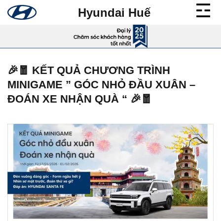
Bỏ
Hyundai Huế
qua
nội
dung
🎉🧧 KẾT QUẢ CHƯƠNG TRÌNH
MINIGAME ” GÓC NHỎ ĐẦU XUÂN –
ĐOÁN XE NHẬN QUÀ “ 🎉🧧