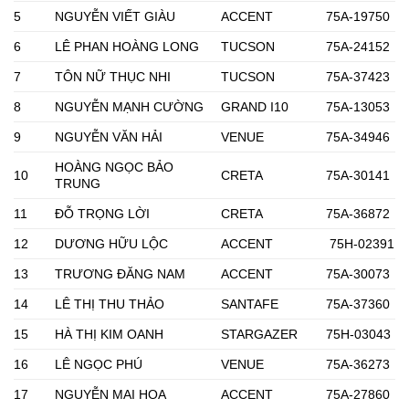
5
NGUYỄN VIẾT GIÀU
ACCENT
75A-19750
6
LÊ PHAN HOÀNG LONG
TUCSON
75A-24152
7
TÔN NỮ THỤC NHI
TUCSON
75A-37423
8
NGUYỄN MẠNH CƯỜNG
GRAND I10
75A-13053
9
NGUYỄN VĂN HẢI
VENUE
75A-34946
HOÀNG NGỌC BẢO
10
CRETA
75A-30141
TRUNG
11
ĐỖ TRỌNG LỜI
CRETA
75A-36872
12
DƯƠNG HỮU LỘC
ACCENT
75H-02391
13
TRƯƠNG ĐĂNG NAM
ACCENT
75A-30073
14
LÊ THỊ THU THẢO
SANTAFE
75A-37360
15
HÀ THỊ KIM OANH
STARGAZER
75H-03043
16
LÊ NGỌC PHÚ
VENUE
75A-36273
17
NGUYỄN MAI HOA
ACCENT
75A-27860