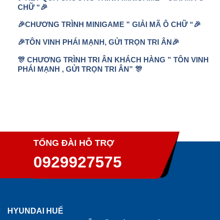
CHỮ “🎉
🎉CHƯƠNG TRÌNH MINIGAME ” GIẢI MÃ Ô CHỮ “🎉
🎉TÔN VINH PHÁI MẠNH, GỬI TRỌN TRI ÂN🎉
🎊 CHƯƠNG TRÌNH TRI ÂN KHÁCH HÀNG ” TÔN VINH
PHÁI MẠNH , GỬI TRỌN TRI ÂN” 🎊
TỔNG ĐÀI HỖ TRỢ
0929927575
HYUNDAI HUẾ