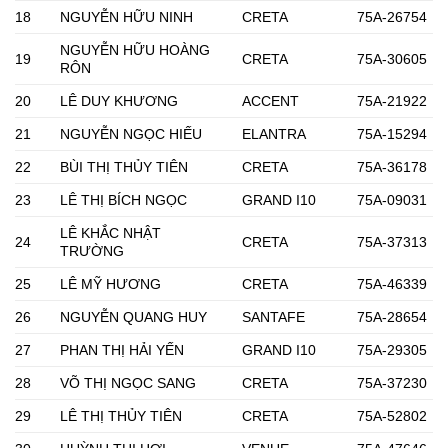
18
NGUYỄN HỮU NINH
CRETA
75A-26754
NGUYỄN HỮU HOÀNG
19
CRETA
75A-30605
RÔN
20
LÊ DUY KHƯƠNG
ACCENT
75A-21922
21
NGUYỄN NGỌC HIẾU
ELANTRA
75A-15294
22
BÙI THỊ THỦY TIÊN
CRETA
75A-36178
23
LÊ THỊ BÍCH NGỌC
GRAND I10
75A-09031
LÊ KHẮC NHẬT
24
CRETA
75A-37313
TRƯỜNG
25
LÊ MỸ HƯƠNG
CRETA
75A-46339
26
NGUYỄN QUANG HUY
SANTAFE
75A-28654
27
PHAN THỊ HẢI YẾN
GRAND I10
75A-29305
28
VÕ THỊ NGỌC SANG
CRETA
75A-37230
29
LÊ THỊ THỦY TIÊN
CRETA
75A-52802