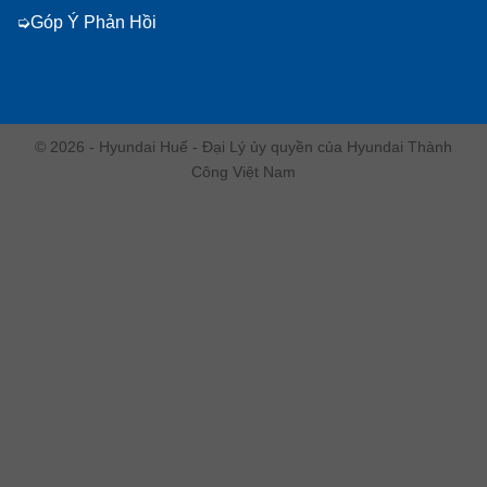
Góp Ý Phản Hồi
© 2026 - Hyundai Huế - Đại Lý ủy quyền của Hyundai Thành
Công Việt Nam