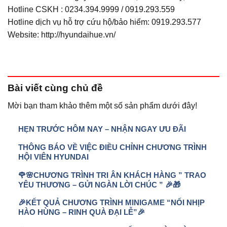
Hotline CSKH : 0234.394.9999 / 0919.293.559
Hotline dịch vụ hỗ trợ cứu hộ/bảo hiểm: 0919.293.577
Website: http://hyundaihue.vn/
Bài viết
cùng chủ đề
Mời bạn tham khảo thêm một số sản phẩm dưới đây!
HẸN TRƯỚC HÔM NAY – NHẬN NGAY ƯU ĐÃI
THÔNG BÁO VỀ VIỆC ĐIỀU CHỈNH CHƯƠNG TRÌNH
HỘI VIÊN HYUNDAI
🌹🌸CHƯƠNG TRÌNH TRI ÂN KHÁCH HÀNG ” TRAO
YÊU THƯƠNG – GỬI NGÀN LỜI CHÚC ” 🎉🎁
🎉KẾT QUẢ CHƯƠNG TRÌNH MINIGAME “NỐI NHỊP
HÀO HÙNG – RINH QUÀ ĐẠI LỄ”🎉