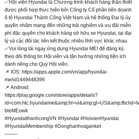
✅Hội viên Hyundai là Chương trình khách hàng thân thiết
được phối hợp thực hiện bởi Công ty Cổ phần liên doanh
ô tô Hyundai Thành Công Việt Nam và hệ thống Đại lý ủy
quyền nhằm mang đến những trải nghiệm và ưu đãi miễn
phí đặc quyền cho khách hàng sở hữu xe Hyundai, tại đại
lý và các đối tác liên kết thuộc nhiều lĩnh vực khác nhau.
✅Vui lòng tải ngay ứng dụng Hyundai ME! để đăng ký,
theo dõi thông tin Hội viên và tận hưởng những tiện ích
dành riêng cho Quý Hội viên.
📌 IOS:
https://apps.apple.com/vn/app/hyundai-
me/id1449448399
📌 Android:
https://play.google.com/store/apps/details?
id=com.htc.hyundaime&amp;hl=vi&amp;gl=US&amp;fbcli
bleMEowk
#HyundaithanhcongVN #Hyundai #HoivienHyundai
#HyundaiMembership #Donghanhvaganket
——–