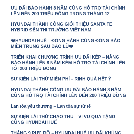
ƯU ĐÃI BẢO HÀNH 8 NĂM CÙNG HỖ TRỢ TÀI CHÍNH
LÊN ĐẾN 200 TRIỆU ĐỒNG TRONG THÁNG 12
HYUNDAI THÀNH CÔNG GIỚI THIỆU SANTA FE
HYBRID ĐẾN THỊ TRƯỜNG VIỆT NAM
❤️HYUNDAI HUẾ – ĐỒNG HÀNH CÙNG ĐỒNG BÀO
MIỀN TRUNG SAU BÃO LŨ❤️
TRIỂN KHAI CHƯƠNG TRÌNH ƯU ĐÃI KÉP – NÂNG
BẢO HÀNH LÊN 8 NĂM KÈM HỖ TRỢ TÀI CHÍNH LÊN
TỚI 200 TRIỆU ĐỒNG
SỰ KIỆN LÁI THỬ MIỄN PHÍ – RINH QUÀ HẾT Ý
HYUNDAI THÀNH CÔNG ƯU ĐÃI BẢO HÀNH 8 NĂM
CÙNG HỖ TRỢ TÀI CHÍNH LÊN ĐẾN 200 TRIỆU ĐỒNG
Lan tỏa yêu thương – Lan tỏa sự tử tế
SỰ KIỆN LÁI THỬ CHÀO THU – VI VU QUÀ TẶNG
CÙNG HYUNDAI HUẾ
THÁNG 9 RỰC RỠ – HYUNDAI HUẾ ƯU ĐÃI KHỦNG