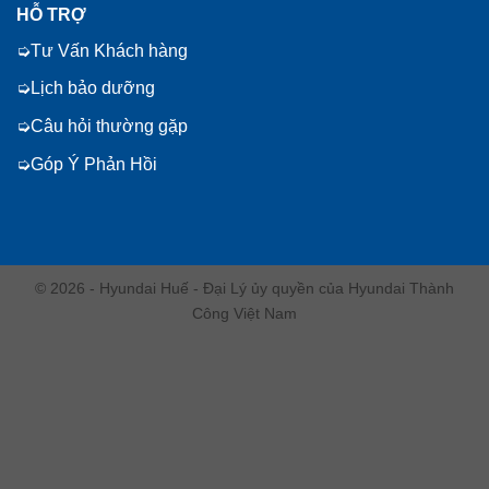
HỖ TRỢ
Tư Vấn Khách hàng
Lịch bảo dưỡng
Câu hỏi thường gặp
Góp Ý Phản Hồi
© 2026 - Hyundai Huế - Đại Lý ủy quyền của Hyundai Thành
Công Việt Nam