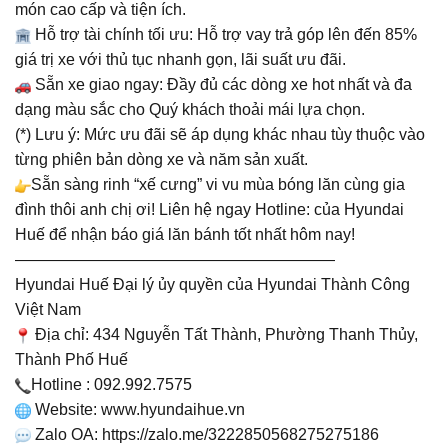
món cao cấp và tiện ích.
Hỗ trợ tài chính tối ưu: Hỗ trợ vay trả góp lên đến 85%
giá trị xe với thủ tục nhanh gọn, lãi suất ưu đãi.
Sẵn xe giao ngay: Đầy đủ các dòng xe hot nhất và đa
dạng màu sắc cho Quý khách thoải mái lựa chọn.
(*) Lưu ý: Mức ưu đãi sẽ áp dụng khác nhau tùy thuộc vào
từng phiên bản dòng xe và năm sản xuất.
Sẵn sàng rinh “xế cưng” vi vu mùa bóng lăn cùng gia
đình thôi anh chị ơi! Liên hệ ngay Hotline: của Hyundai
Huế để nhận báo giá lăn bánh tốt nhất hôm nay!
————————————————————
Hyundai Huế Đại lý ủy quyền của Hyundai Thành Công
Việt Nam
Địa chỉ: 434 Nguyễn Tất Thành, Phường Thanh Thủy,
Thành Phố Huế
Hotline : 092.992.7575
Website:
www.hyundaihue.vn
Zalo OA:
https://zalo.me/3222850568275275186