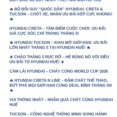
🔥 BỘ ĐÔI SUV “QUỐC DÂN” HYUNDAI: CRETA &
TUCSON – CHỐT XE, NHẬN ƯU ĐÃI KÉP CỰC KHỦNG!
🔥
HYUNDAI CRETA – TÂM ĐIỂM CUỘC CHƠI: ƯU ĐÃI
GIÁ CỰC SỐC CHỈ TRONG THÁNG 5!
🔥 HYUNDAI TUCSON – KHAI MỞ GIỚI HẠN: ƯU ĐÃI
LỚN NHẤT THÁNG 5 TẠI HYUNDAI HUẾ! 🔥
☀️ CHÀO THÁNG 5 RỰC RỠ – HÈ BÙNG NỔ VỚI SIÊU
ƯU ĐÃI TỪ HYUNDAI HUẾ! ☀️
CẦM LÁI HYUNDAI – CHÁY CÙNG WORLD CUP 2026
🔥 HYUNDAI CRETA N LINE – ĐẬM CHẤT THỂ THAO,
BỨT PHÁ MỌI GIỚI HẠN CÙNG DEAL ĐỈNH THÁNG 04!
🔥
VUI THỐNG NHẤT – NHẬN QUÀ CHẤT CÙNG HYUNDAI
HUẾ
TUCSON – CÔNG NGHỆ THÔNG MINH SONG HÀNH