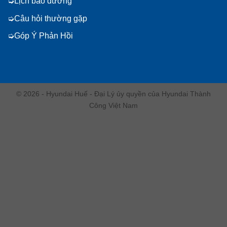
Lịch bảo dưỡng
Câu hỏi thường gặp
Góp Ý Phản Hồi
© 2026 - Hyundai Huế - Đại Lý ủy quyền của Hyundai Thành
Công Việt Nam