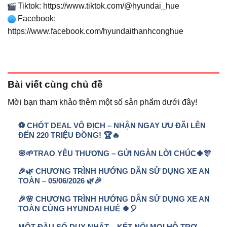
Tiktok:
https://www.tiktok.com/@hyundai_hue
Facebook:
https://www.facebook.com/hyundaithanhconghue
Bài viết
cùng chủ đề
Mời bạn tham khảo thêm một số sản phẩm dưới đây!
⚽ CHỐT DEAL VÔ ĐỊCH – NHẬN NGAY ƯU ĐÃI LÊN
ĐẾN 220 TRIỆU ĐỒNG! 🏆🔥
🌸🌱TRAO YÊU THƯƠNG – GỬI NGÀN LỜI CHÚC🍀🎊
🎉🌿 CHƯƠNG TRÌNH HƯỚNG DẪN SỬ DỤNG XE AN
TOÀN – 05/06/2026 🌿🎉
🎉🌸 CHƯƠNG TRÌNH HƯỚNG DẪN SỬ DỤNG XE AN
TOÀN CÙNG HYUNDAI HUẾ 🍀🎈
MỘT ĐẦU SỐ DUY NHẤT – KẾT NỐI MỌI HỖ TRỢ