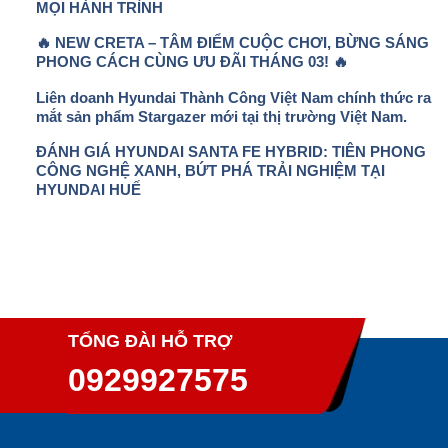
MỌI HÀNH TRÌNH
🔥 NEW CRETA – TÂM ĐIỂM CUỘC CHƠI, BỪNG SÁNG
PHONG CÁCH CÙNG ƯU ĐÃI THÁNG 03! 🔥
Liên doanh Hyundai Thành Công Việt Nam chính thức ra
mắt sản phẩm Stargazer mới tại thị trường Việt Nam.
ĐÁNH GIÁ HYUNDAI SANTA FE HYBRID: TIÊN PHONG
CÔNG NGHỆ XANH, BỨT PHÁ TRẢI NGHIỆM TẠI
HYUNDAI HUẾ
TỔNG ĐÀI HỖ TRỢ
0929927575