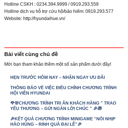
Hotline CSKH : 0234.394.9999 / 0919.293.559
Hotline dịch vụ hỗ trợ cứu hộ/bảo hiểm: 0919.293.577
Website: http://hyundaihue.vn/
Bài viết
cùng chủ đề
Mời bạn tham khảo thêm một số sản phẩm dưới đây!
HẸN TRƯỚC HÔM NAY – NHẬN NGAY ƯU ĐÃI
THÔNG BÁO VỀ VIỆC ĐIỀU CHỈNH CHƯƠNG TRÌNH
HỘI VIÊN HYUNDAI
🌹🌸CHƯƠNG TRÌNH TRI ÂN KHÁCH HÀNG ” TRAO
YÊU THƯƠNG – GỬI NGÀN LỜI CHÚC ” 🎉🎁
🎉KẾT QUẢ CHƯƠNG TRÌNH MINIGAME “NỐI NHỊP
HÀO HÙNG – RINH QUÀ ĐẠI LỄ”🎉