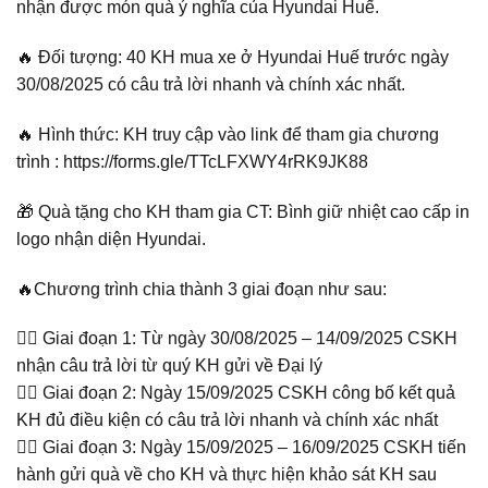
nhận được món quà ý nghĩa của Hyundai Huế.
🔥 Đối tượng: 40 KH mua xe ở Hyundai Huế trước ngày
30/08/2025 có câu trả lời nhanh và chính xác nhất.
🔥 Hình thức: KH truy cập vào link để tham gia chương
trình : https://forms.gle/TTcLFXWY4rRK9JK88
🎁 Quà tặng cho KH tham gia CT: Bình giữ nhiệt cao cấp in
logo nhận diện Hyundai.
🔥Chương trình chia thành 3 giai đoạn như sau:
👉🏻 Giai đoạn 1: Từ ngày 30/08/2025 – 14/09/2025 CSKH
nhận câu trả lời từ quý KH gửi về Đại lý
👉🏻 Giai đoạn 2: Ngày 15/09/2025 CSKH công bố kết quả
KH đủ điều kiện có câu trả lời nhanh và chính xác nhất
👉🏻 Giai đoạn 3: Ngày 15/09/2025 – 16/09/2025 CSKH tiến
hành gửi quà về cho KH và thực hiện khảo sát KH sau