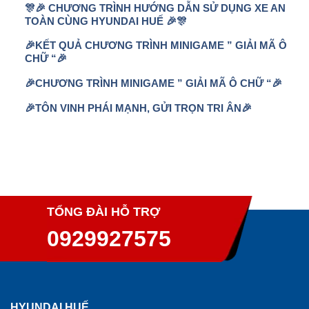
🎊🎉 CHƯƠNG TRÌNH HƯỚNG DẪN SỬ DỤNG XE AN
TOÀN CÙNG HYUNDAI HUẾ 🎉🎊
🎉KẾT QUẢ CHƯƠNG TRÌNH MINIGAME ” GIẢI MÃ Ô
CHỮ “🎉
🎉CHƯƠNG TRÌNH MINIGAME ” GIẢI MÃ Ô CHỮ “🎉
🎉TÔN VINH PHÁI MẠNH, GỬI TRỌN TRI ÂN🎉
TỔNG ĐÀI HỖ TRỢ
0929927575
HYUNDAI HUẾ