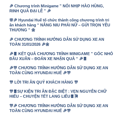
🎉 Chương trình Minigame ” NỐI NHỊP HÀO HÙNG,
RINH QUÀ ĐẠI LỄ ” 🎉
🌸🎉 Hyundai Huế tổ chức thành công chương trình tri
ân khách hàng “ NÂNG NIU PHÁI NỮ – GỬI TRỌN YÊU
THƯƠNG ” 🌼
🎉 CHƯƠNG TRÌNH HƯỚNG DẪN SỬ DỤNG XE AN
TOÀN 31/01/2026 🎉🌼
🎉🧧 KẾT QUẢ CHƯƠNG TRÌNH MINIGAME ” GÓC NHỎ
ĐẦU XUÂN – ĐOÁN XE NHẬN QUÀ “ 🎉🧧
🎉🎊 CHƯƠNG TRÌNH HƯỚNG DẪN SỬ DỤNG XE AN
TOÀN CÙNG HYUNDAI HUẾ 🎉🎊
🎊 LỜI TRI ÂN QUÝ KHÁCH HÀNG 🎊
🎊🧧SỰ KIỆN TRI ÂN ĐẶC BIỆT : VẸN NGUYÊN CHỮ
HIẾU – CHUYỆN TẾT LANG LIÊU🧧🎏
🎊🎉 CHƯƠNG TRÌNH HƯỚNG DẪN SỬ DỤNG XE AN
TOÀN CÙNG HYUNDAI HUẾ 🎉🎊