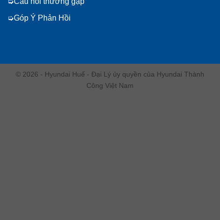
Câu hỏi thường gặp
Góp Ý Phản Hồi
© 2026 - Hyundai Huế - Đại Lý ủy quyền của Hyundai Thành
Công Việt Nam