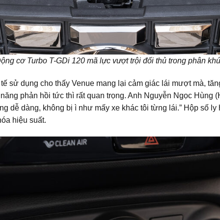
ộng cơ Turbo T-GDi 120 mã lực vượt trội đối thủ trong phân kh
ế sử dụng cho thấy Venue mang lại cảm giác lái mượt mà, tăng 
 năng phản hồi tức thì rất quan trọng. Anh Nguyễn Ngọc Hùng (
ông dễ dàng, không bị ì như mấy xe khác tôi từng lái.” Hộp số l
hóa hiệu suất.