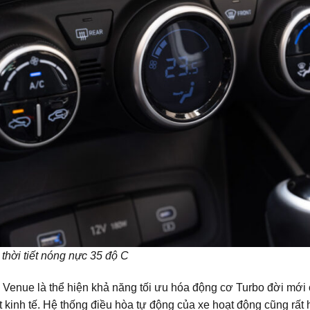
thời tiết nóng nực 35 độ C
ủa Venue là thể hiện khả năng tối ưu hóa động cơ Turbo đời mới
 kinh tế. Hệ thống điều hòa tự động của xe hoạt động cũng rất h