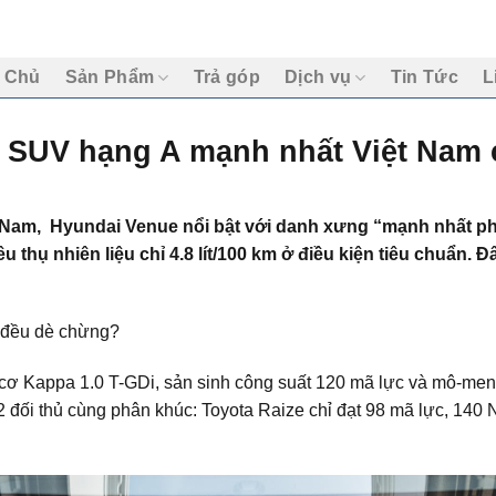
 Chủ
Sản Phẩm
Trả góp
Dịch vụ
Tin Tức
L
 SUV hạng A mạnh nhất Việt Nam c
t Nam,
Hyundai Venue
nổi bật với danh xưng “mạnh nhất ph
êu thụ nhiên liệu chỉ 4.8 lít/100 km ở điều kiện tiêu chuẩn. 
 đều dè chừng?
cơ Kappa 1.0 T-GDi, sản sinh công suất 120 mã lực và mô-men
 2 đối thủ cùng phân khúc: Toyota Raize chỉ đạt 98 mã lực, 14