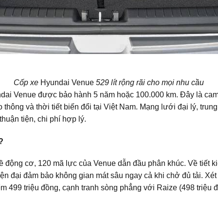
Cốp xe
Hyundai Venue
529 lít rộng rãi cho mọi nhu cầu
undai Venue được bảo hành 5 năm hoặc 100.000 km. Đây là cam 
 thông và thời tiết biến đổi tại Việt Nam. Mạng lưới đại lý, tr
huận tiện, chi phí hợp lý.
?
 động cơ, 120 mã lực của Venue dẫn đầu phân khúc. Về tiết kiệm
ện đại đảm bảo không gian mát sâu ngay cả khi chở đủ tải. Xét tổ
ểm 499 triệu đồng, cạnh tranh sòng phẳng với Raize (498 triệu 