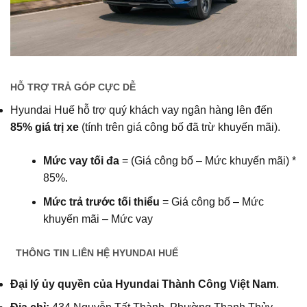
HỖ TRỢ TRẢ GÓP CỰC DỄ
Hyundai Huế hỗ trợ quý khách vay ngân hàng lên đến
85% giá trị xe
(tính trên giá công bố đã trừ khuyến mãi).
Mức vay tối đa
= (Giá công bố – Mức khuyến mãi) *
85%.
Mức trả trước tối thiểu
= Giá công bố – Mức
khuyến mãi – Mức vay
THÔNG TIN LIÊN HỆ HYUNDAI HUẾ
Đại lý ủy quyền của Hyundai Thành Công Việt Nam
.