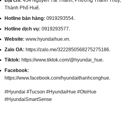
Địa chỉ:
434 Nguyễn Tất Thành, Phường Thanh Thủy,
Thành Phố Huế.
Hotline bán hàng:
0919293554.
Hotline dịch vụ:
0919293577.
Website:
www.hyundaihue.vn
.
Zalo OA:
https://zalo.me/3222850568275275186
.
Tiktok:
https://www.tiktok.com/@hyundai_hue
.
Facebook:
https://www.facebook.com/hyundaithanhconghue
.
#Hyundai #Tucson #HyundaiHue #OtoHue
#HyundaiSmartSense