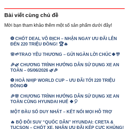
Bài viết
cùng chủ đề
Mời bạn tham khảo thêm một số sản phẩm dưới đây!
⚽ CHỐT DEAL VÔ ĐỊCH – NHẬN NGAY ƯU ĐÃI LÊN
ĐẾN 220 TRIỆU ĐỒNG! 🏆🔥
🌸🌱TRAO YÊU THƯƠNG – GỬI NGÀN LỜI CHÚC🍀🎊
🎉🌿 CHƯƠNG TRÌNH HƯỚNG DẪN SỬ DỤNG XE AN
TOÀN – 05/06/2026 🌿🎉
⚽ HOÀ NHỊP WORLD CUP – ƯU ĐÃI TỚI 220 TRIỆU
ĐỒNG⚽
🎉🌸 CHƯƠNG TRÌNH HƯỚNG DẪN SỬ DỤNG XE AN
TOÀN CÙNG HYUNDAI HUẾ 🍀🎈
MỘT ĐẦU SỐ DUY NHẤT – KẾT NỐI MỌI HỖ TRỢ
🔥 BỘ ĐÔI SUV “QUỐC DÂN” HYUNDAI: CRETA &
TUCSON – CHỐT XE, NHẬN ƯU ĐÃI KÉP CỰC KHỦNG!