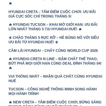
🔥
HYUNDAI CRETA – TÂM ĐIỂM CUỘC CHƠI: ƯU ĐÃI
GIÁ CỰC SỐC CHỈ TRONG THÁNG 5!
🔥 HYUNDAI TUCSON – KHAI MỞ GIỚI HẠN: ƯU ĐÃI
LỚN NHẤT THÁNG 5 TẠI HYUNDAI HUẾ! 🔥
☀️ CHÀO THÁNG 5 RỰC RỠ – HÈ BÙNG NỔ VỚI SIÊU
ƯU ĐÃI TỪ HYUNDAI HUẾ! ☀️
CẦM LÁI HYUNDAI – CHÁY CÙNG WORLD CUP 2026
🔥 HYUNDAI CRETA N LINE – ĐẬM CHẤT THỂ THAO,
BỨT PHÁ MỌI GIỚI HẠN CÙNG DEAL ĐỈNH THÁNG 04!
🔥
VUI THỐNG NHẤT – NHẬN QUÀ CHẤT CÙNG HYUNDAI
HUẾ
TUCSON – CÔNG NGHỆ THÔNG MINH SONG HÀNH
MỌI HÀNH TRÌNH
🔥 NEW CRETA – TÂM ĐIỂM CUỘC CHƠI, BỪNG SÁNG