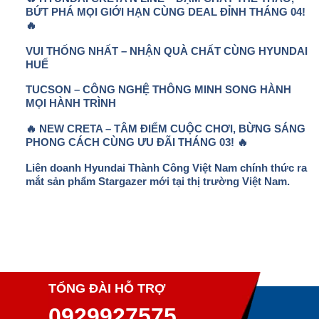
BỨT PHÁ MỌI GIỚI HẠN CÙNG DEAL ĐỈNH THÁNG 04!
🔥
VUI THỐNG NHẤT – NHẬN QUÀ CHẤT CÙNG HYUNDAI
HUẾ
TUCSON – CÔNG NGHỆ THÔNG MINH SONG HÀNH
MỌI HÀNH TRÌNH
🔥 NEW CRETA – TÂM ĐIỂM CUỘC CHƠI, BỪNG SÁNG
PHONG CÁCH CÙNG ƯU ĐÃI THÁNG 03! 🔥
Liên doanh Hyundai Thành Công Việt Nam chính thức ra
mắt sản phẩm Stargazer mới tại thị trường Việt Nam.
TỔNG ĐÀI HỖ TRỢ
0929927575