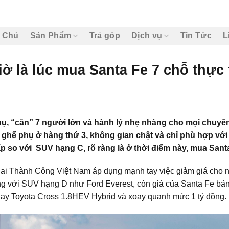
 Chủ
Sản Phẩm
Trả góp
Dịch vụ
Tin Tức
L
ờ là lúc mua Santa Fe 7 chỗ thực 
ụ, “cân” 7 người lớn và hành lý nhẹ nhàng cho mọi chuyến 
 ghế phụ ở hàng thứ 3, không gian chật và chỉ phù hợp với 
ấp so với
SUV
hạng C, rõ ràng là ở thời điểm này, mua San
ndai Thành Công Việt Nam áp dụng mạnh tay việc giảm giá cho
g với SUV hạng D như Ford Everest, còn giá của Santa Fe bản
ay Toyota Cross 1.8HEV Hybrid và xoay quanh mức 1 tỷ đồng.