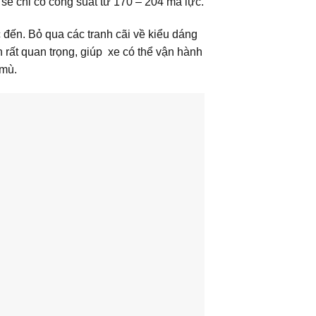
sẽ chỉ có công suất từ 170 – 204 mã lực.
đến. Bỏ qua các tranh cãi về kiểu dáng
 rất quan trọng, giúp
xe có
thể vận hành
 mù.