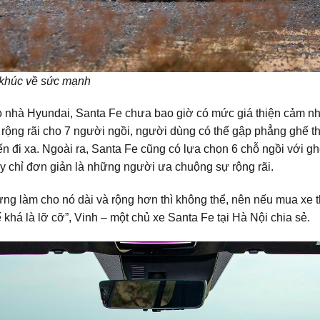
 khúc về sức mạnh
ọ nhà Hyundai, Santa Fe chưa bao giờ có mức giá thiện cảm nh
 rộng rãi cho 7 người ngồi, người dùng có thể gập phẳng ghế t
yến đi xa. Ngoài ra, Santa Fe cũng có lựa chọn 6 chỗ ngồi với g
 chỉ đơn giản là những người ưa chuộng sự rộng rãi.
ng làm cho nó dài và rộng hơn thì không thể, nên nếu mua xe th
 khá là lỡ cỡ”, Vinh – một chủ xe Santa Fe tại Hà Nội chia sẻ.