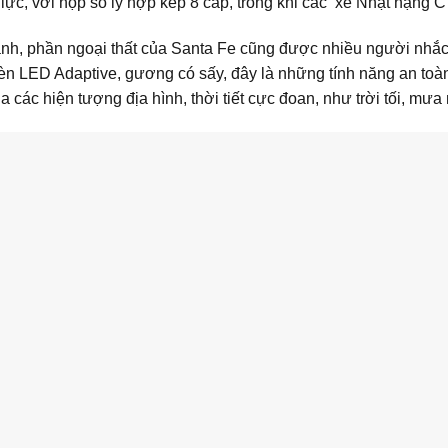
lực, với hộp số ly hợp kép 8 cấp, trong khi các
xe
Nhật hạng C 
nh, phần ngoại thất của Santa Fe cũng được nhiều người nhắc 
èn LED Adaptive, gương có sấy, đây là những tính năng an toàn
các hiện tượng địa hình, thời tiết cực đoan, như trời tối, mưa