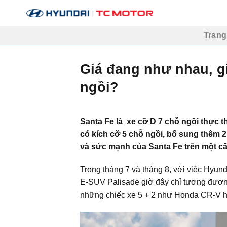
Bỏ
qua
nội
Trang
dung
Giá đang như nhau, gi
ngồi?
Santa Fe là
xe
cỡ D 7 chỗ ngồi thực th
có
kích cỡ 5 chỗ ngồi, bổ sung thêm 2
và sức mạnh của Santa Fe trên một c
Trong tháng 7 và tháng 8, với việc Hyu
E-SUV Palisade giờ đây chỉ tương đươn
những chiếc xe 5 + 2 như Honda CR-V h