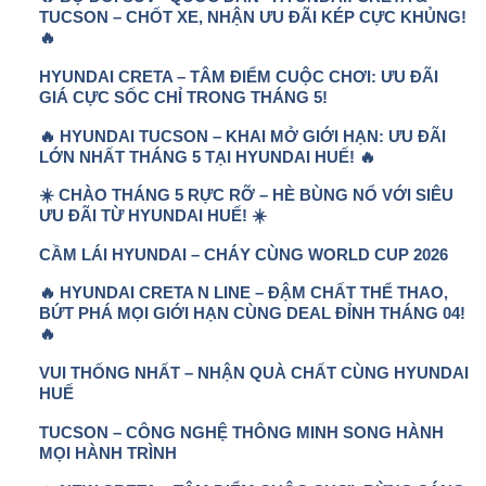
TUCSON – CHỐT XE, NHẬN ƯU ĐÃI KÉP CỰC KHỦNG!
🔥
HYUNDAI CRETA – TÂM ĐIỂM CUỘC CHƠI: ƯU ĐÃI
GIÁ CỰC SỐC CHỈ TRONG THÁNG 5!
🔥 HYUNDAI TUCSON – KHAI MỞ GIỚI HẠN: ƯU ĐÃI
LỚN NHẤT THÁNG 5 TẠI HYUNDAI HUẾ! 🔥
☀️ CHÀO THÁNG 5 RỰC RỠ – HÈ BÙNG NỔ VỚI SIÊU
ƯU ĐÃI TỪ HYUNDAI HUẾ! ☀️
CẦM LÁI HYUNDAI – CHÁY CÙNG WORLD CUP 2026
🔥 HYUNDAI CRETA N LINE – ĐẬM CHẤT THỂ THAO,
BỨT PHÁ MỌI GIỚI HẠN CÙNG DEAL ĐỈNH THÁNG 04!
🔥
VUI THỐNG NHẤT – NHẬN QUÀ CHẤT CÙNG HYUNDAI
HUẾ
TUCSON – CÔNG NGHỆ THÔNG MINH SONG HÀNH
MỌI HÀNH TRÌNH