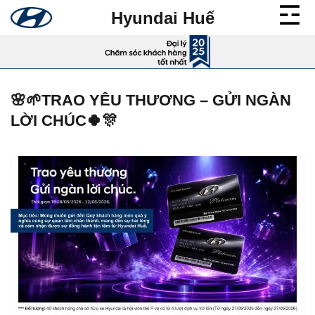
Bỏ
Hyundai Huế
qua
nội
dung
🌸🌱TRAO YÊU THƯƠNG – GỬI NGÀN
LỜI CHÚC🍀🎊