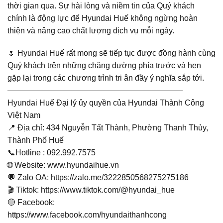
thời gian qua. Sự hài lòng và niềm tin của Quý khách
chính là động lực để Hyundai Huế không ngừng hoàn
thiện và nâng cao chất lượng dịch vụ mỗi ngày.
🌷 Hyundai Huế rất mong sẽ tiếp tục được đồng hành cùng
Quý khách trên những chặng đường phía trước và hẹn
gặp lại trong các chương trình tri ân đầy ý nghĩa sắp tới.
——————————————————————
Hyundai Huế Đại lý ủy quyền của Hyundai Thành Công
Việt Nam
📍 Địa chỉ: 434 Nguyễn Tất Thành, Phường Thanh Thủy,
Thành Phố Huế
📞Hotline : 092.992.7575
🌐 Website: www.hyundaihue.vn
💬 Zalo OA: https://zalo.me/3222850568275275186
🎬 Tiktok: https://www.tiktok.com/@hyundai_hue
🔵 Facebook:
https://www.facebook.com/hyundaithanhcong