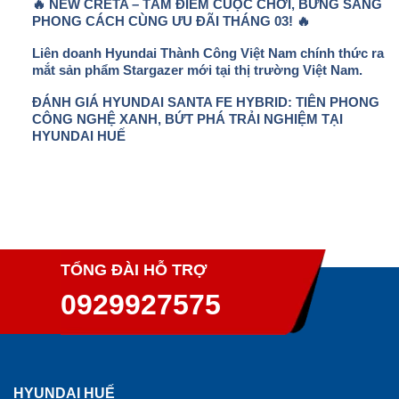
🔥 NEW CRETA – TÂM ĐIỂM CUỘC CHƠI, BỪNG SÁNG
PHONG CÁCH CÙNG ƯU ĐÃI THÁNG 03! 🔥
Liên doanh Hyundai Thành Công Việt Nam chính thức ra
mắt sản phẩm Stargazer mới tại thị trường Việt Nam.
ĐÁNH GIÁ HYUNDAI SANTA FE HYBRID: TIÊN PHONG
CÔNG NGHỆ XANH, BỨT PHÁ TRẢI NGHIỆM TẠI
HYUNDAI HUẾ
TỔNG ĐÀI HỖ TRỢ
0929927575
HYUNDAI HUẾ