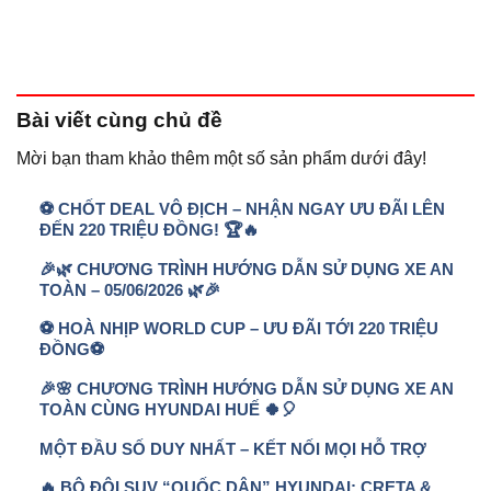
Bài viết
cùng chủ đề
Mời bạn tham khảo thêm một số sản phẩm dưới đây!
⚽ CHỐT DEAL VÔ ĐỊCH – NHẬN NGAY ƯU ĐÃI LÊN
ĐẾN 220 TRIỆU ĐỒNG! 🏆🔥
🎉🌿 CHƯƠNG TRÌNH HƯỚNG DẪN SỬ DỤNG XE AN
TOÀN – 05/06/2026 🌿🎉
⚽ HOÀ NHỊP WORLD CUP – ƯU ĐÃI TỚI 220 TRIỆU
ĐỒNG⚽
🎉🌸 CHƯƠNG TRÌNH HƯỚNG DẪN SỬ DỤNG XE AN
TOÀN CÙNG HYUNDAI HUẾ 🍀🎈
MỘT ĐẦU SỐ DUY NHẤT – KẾT NỐI MỌI HỖ TRỢ
🔥 BỘ ĐÔI SUV “QUỐC DÂN” HYUNDAI: CRETA &