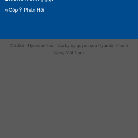
Góp Ý Phản Hồi
© 2026 - Hyundai Huế - Đại Lý ủy quyền của Hyundai Thành
Công Việt Nam